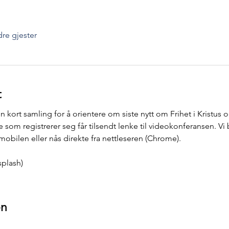
re gjester
t
 kort samling for å orientere om siste nytt om Frihet i Kristus o
 som registrerer seg får tilsendt lenke til videokonferansen. 
obilen eller nås direkte fra nettleseren (Chrome). 
plash)
en