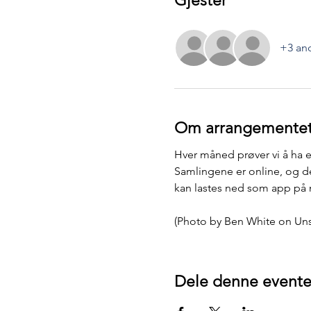
Gjester
+3 and
Om arrangemente
Hver måned prøver vi å ha en
Samlingene er online, og de
kan lastes ned som app på m
(Photo by Ben White on Uns
Dele denne event