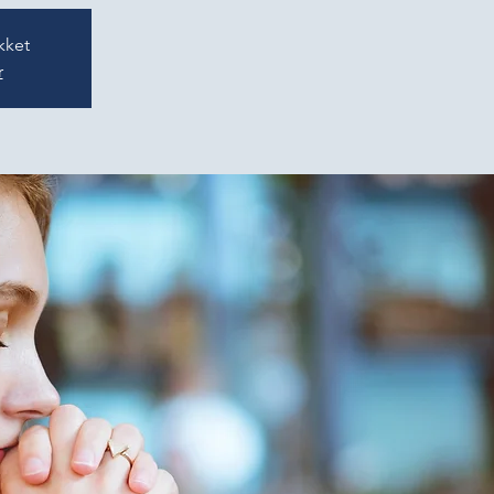
kket
r