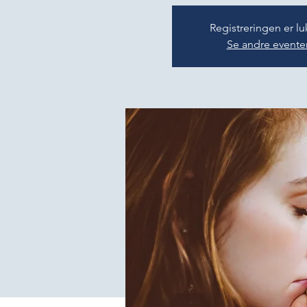
Registreringen er lu
Se andre evente