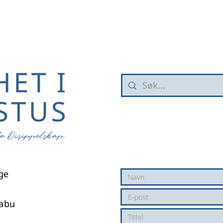
rge
dabu