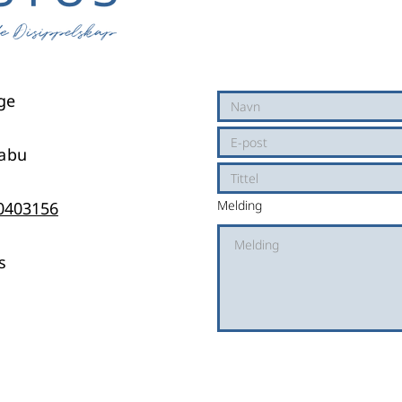
rge
dabu
Melding
0403156
s