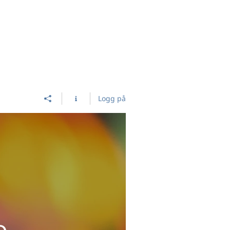
Logg inn
HJEM
INFO
KURS
KJØP
Logg på
o