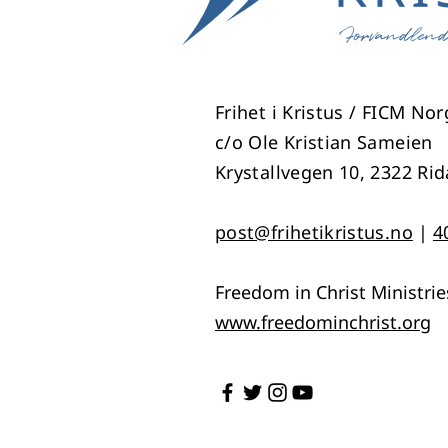
Frihet i Kristus / FICM No
c/o Ole Kristian Sameien
Krystallvegen 10, 2322 Ri
​post@frihetikristus.no
|
4
Freedom in Christ Ministrie
www.freedominchrist.org