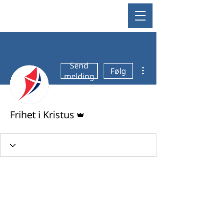
Send
Flere handlinger
Følg
melding
Admin
Frihet i Kristus