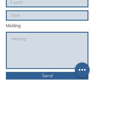
Melding
Send
Frihet i Kristus / FICM Norge
c/o Ole Kristian Sameien